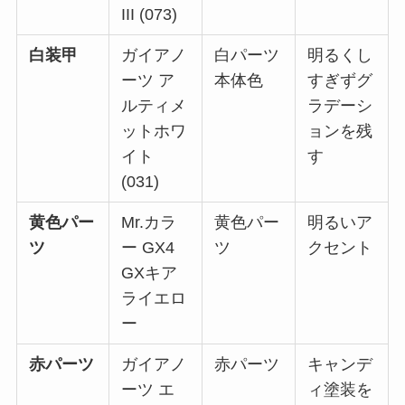
III (073)
白装甲
ガイアノ
白パーツ
明るくし
ーツ ア
本体色
すぎずグ
ルティメ
ラデーシ
ットホワ
ョンを残
イト
す
(031)
黄色パー
Mr.カラ
黄色パー
明るいア
ツ
ー GX4
ツ
クセント
GXキア
ライエロ
ー
赤パーツ
ガイアノ
赤パーツ
キャンデ
ーツ エ
ィ塗装を