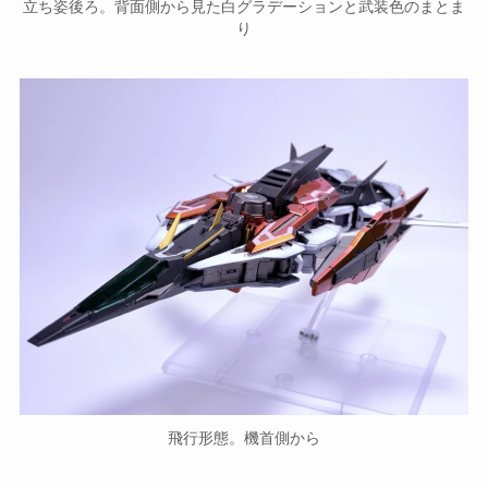
立ち姿後ろ。背面側から見た白グラデーションと武装色のまとま
り
飛行形態。機首側から