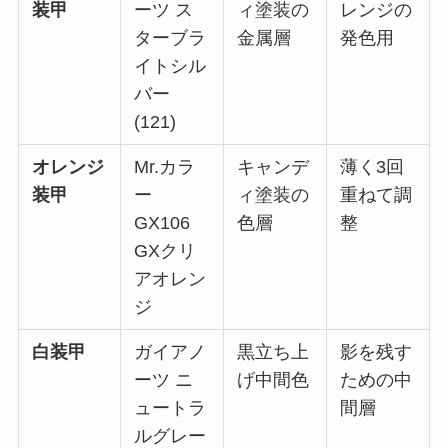
装甲
ーツ ス
ィ塗装の
レンジの
ターブラ
金属層
発色用
イトシル
バー
(121)
オレンジ
Mr.カラ
キャンデ
薄く3回
装甲
ー
ィ塗装の
重ねて調
GX106
色層
整
GXクリ
アオレン
ジ
白装甲
ガイアノ
黒立ち上
影を残す
ーツ ニ
げ中間色
ための中
ュートラ
間層
ルグレー