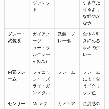
ヴァレッ
引き立た
ド
せるよう
な鮮やか
な赤
グレー・
ガイアノ
武装・グ
全体を引
武装系
ーツ ニ
レー部
き締める
ュートラ
暗めのグ
ルグレー
レー
V (075)
内部フレ
フィニッ
フレーム
フレーム
ーム
シャーズ
によく合
ライトガ
うメタリ
ンメタル
ック色
センサー
Mr.メタ
カメラア
金属感の