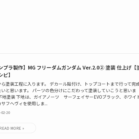
ンプラ製作】MG フリーダムガンダム Ver.2.0② 塗装 仕上げ【
シピ】
から塗装工程に入ります。 デカール貼付け、トップコートまで行って完
たいと思います。 パーツの色分けにこだわって塗装していこうと思いま
 下地塗装 下地は、ガイアノーツ サーフェイサーEVOブラック、ホワイ
サフヘヴィを使用しま...
-02-20