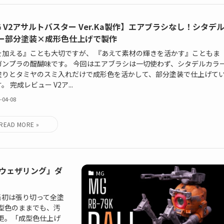
G V2アサルトバスター Ver.Ka製作】エアブラシなし！シタデ
ー部分塗装×成形色仕上げで製作
を加える』ことも大切ですが、 『あえて素材の輝きを活かす』こともま
ガンプラの醍醐味です。 今回はエアブラシは一切使わず、シタデルカラ
塗りとタミヤのスミ入れだけで成形色を活かして、部分塗装で仕上げて
。 完成レビュー V2ア...
-04-08
色ウェザリング」ダ
MG
当初は張り切って全塗
型色のままでも、汚
更。「成型色仕上げ