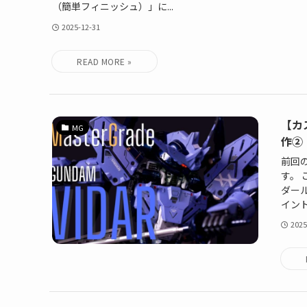
（簡単フィニッシュ）」に...
2025-12-31
【カ
MG
作②
前回
す。
ダー
イント
2025