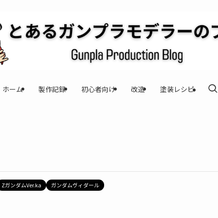
ホーム
製作記録
初心者向け
改造
塗装レシピ
ZガンダムVer.ka
ガンダムヴィダール