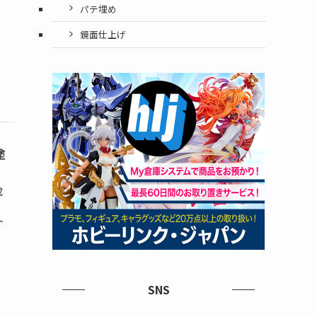
パテ埋め
鏡面仕上げ
塗
成
ト
SNS