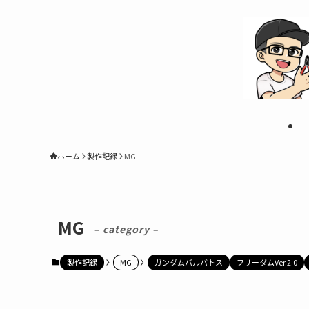
ホーム
製作記録
MG
MG
– category –
製作記録
MG
ガンダムバルバトス
フリーダムVer.2.0