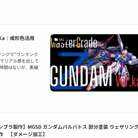
.Ka｜成形色活用
MG
ングで“ワンランク
短時間でリアル感を出して
る時間はないが、素組
ンプラ製作】MGSD ガンダムバルバトス 部分塗装 ウェザリン
作 【ダメージ加工】