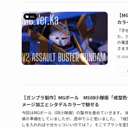
【M
MG
カラ
『手
た、
の筆
きます
2026
【ガンプラ製作】MGボール MS08小隊版「成型
メージ加工とシタデルカラーで魅せる
今回はMGボール（08小隊版）の製作を進めていきます。 
装の準備をしていましたが、途中でふと思いました。 「成
しを入れれば十分カッコいいのでは？」 そこでプランを変