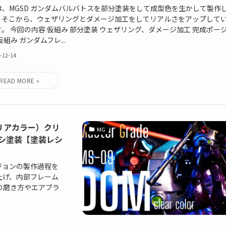
は、MGSD ガンダムバルバトスを部分塗装をして成型色を生かして製作
。そこから、ウェザリングとダメージ加工をしてリアルさをアップして
す。 今回の内容 仮組み 部分塗装 ウェザリング、ダメージ加工 完成ポー
仮組み ガンダムフレ...
-12-14
リアカラー）クリ
MG
シ塗装【塗装レシ
ジョンの製作過程を
上げ、内部フレーム
の磨き方やエアブラ