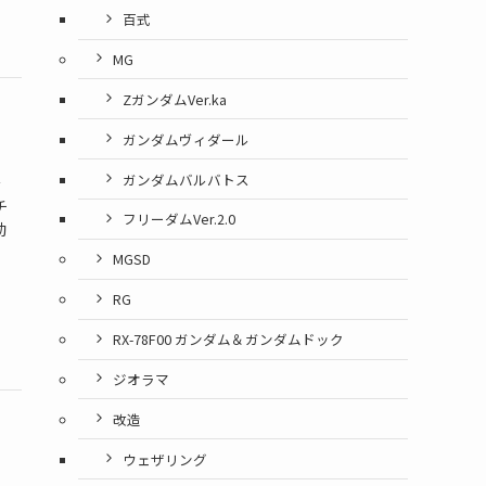
百式
MG
ZガンダムVer.ka
ー
ガンダムヴィダール
ガンダムバルバトス
を
チ
フリーダムVer.2.0
動
MGSD
RG
RX-78F00 ガンダム＆ガンダムドック
ジオラマ
改造
ウェザリング