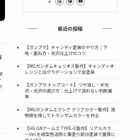
最近の投稿
【ガンプラ】キャンディ塗装のやり方｜下
地・重ね方・光沢仕上げのコツ
製
【MGガンダムキュリオス製作】キャンディオ
レンジと白グラデーションで全塗装
ま
ィ
【ガンプラ トップコート】つや消し・半光
ポ
沢・光沢の選び方：仕上げで迷わない判断基
準
【MGガンダムエクシア クリアカラー製作】透
明感を残してトランザムカラーを作る
【HG GNアームズ TYPE-E製作】リアルカラ
ーVer.を成型色活用と筆塗り部分塗装で重厚に