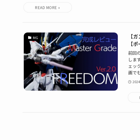
【ガ
MG
【ポ
前回
しま
ェッ
画でも
2024