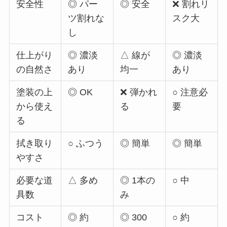
安全性
◎ パー
◎ 安全
❌ 割れリ
ツ割れな
スク大
し
仕上がり
◎ 濃淡
△ 線が
◎ 濃淡
の自然さ
あり
均一
あり
塗装の上
◎ OK
❌ 弾かれ
○ 注意必
から使え
る
要
る
拭き取り
○ ふつう
◎ 簡単
◎ 簡単
やすさ
必要な道
△ 多め
◎ 1本の
○ 中
具数
み
コスト
◎ 約
◎ 300
○ 約