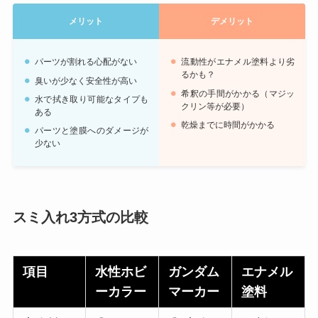
メリット
デメリット
パーツが割れる心配がない
流動性がエナメル塗料より劣
るかも？
臭いが少なく安全性が高い
希釈の手間がかかる（マジッ
水で拭き取り可能なタイプも
クリン等が必要）
ある
乾燥までに時間がかかる
パーツと塗膜へのダメージが
少ない
スミ入れ3方式の比較
項目
水性ホビ
ガンダム
エナメル
ーカラー
マーカー
塗料