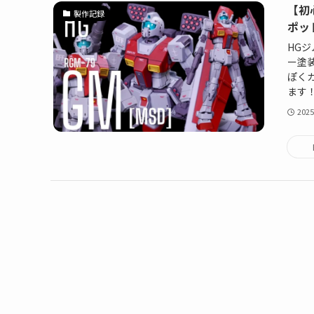
【初
製作記録
ポッ
HG
ー塗
ぽく
ます！
2025