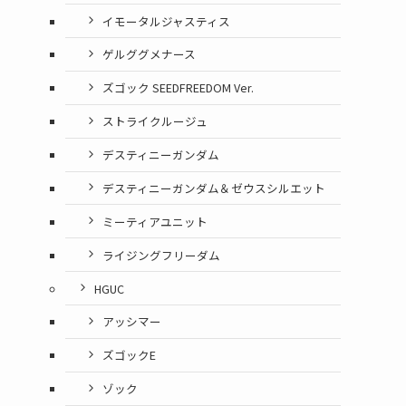
イモータルジャスティス
ゲルググメナース
ズゴック SEEDFREEDOM Ver.
ストライクルージュ
デスティニーガンダム
デスティニーガンダム＆ゼウスシルエット
ミーティアユニット
ライジングフリーダム
HGUC
アッシマー
ズゴックE
ゾック