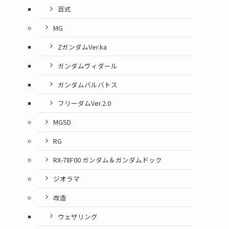
百式
MG
ZガンダムVer.ka
ガンダムヴィダール
ガンダムバルバトス
フリーダムVer.2.0
MGSD
RG
RX-78F00 ガンダム＆ガンダムドック
ジオラマ
改造
ウェザリング