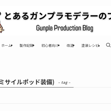
ホーム
製作記録
初心者向け
改造
塗装レシピ
/ミサイルポッド装備)
– tag –