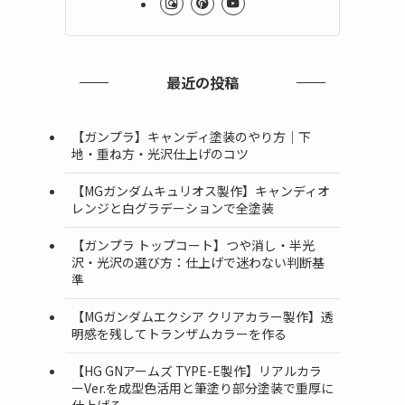
最近の投稿
【ガンプラ】キャンディ塗装のやり方｜下
地・重ね方・光沢仕上げのコツ
【MGガンダムキュリオス製作】キャンディオ
レンジと白グラデーションで全塗装
【ガンプラ トップコート】つや消し・半光
沢・光沢の選び方：仕上げで迷わない判断基
準
【MGガンダムエクシア クリアカラー製作】透
明感を残してトランザムカラーを作る
【HG GNアームズ TYPE-E製作】リアルカラ
ーVer.を成型色活用と筆塗り部分塗装で重厚に